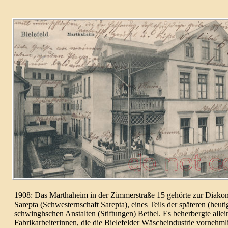
1908
: Das Martha­heim in der Zimmer­straße 15 gehörte zur Diako­nis
Sarepta (Schwes­tern­schaft Sarepta), eines Teils der späteren (heut
schwingh­schen Anstal­ten (Stif­tungen) Bethel. Es beher­bergte allei
Fabrik­arbei­te­rinnen, die die Biele­felder Wäsche­indus­trie vornehm­