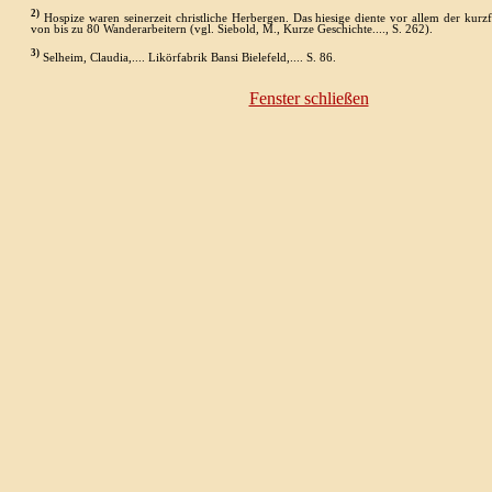
2)
Hospize waren seiner­zeit christ­liche Herbergen. Das hiesige diente vor allem der kurz
von bis zu 80 Wander­arbeitern (vgl. Siebold, M., Kurze Geschichte...., S. 262).
3)
Selheim, Claudia,.... Likörfabrik Bansi Bielefeld,.... S. 86.
Fenster schließen