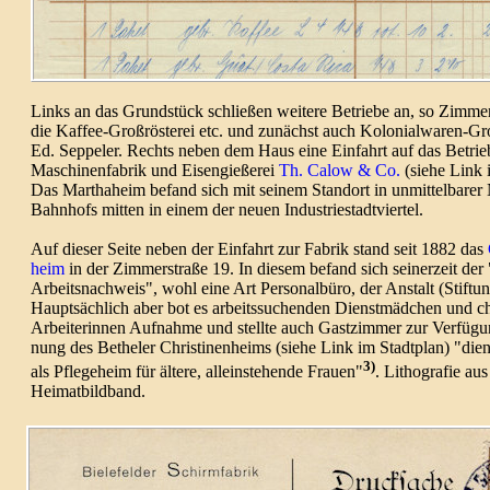
Links an das Grund­stück schließen weitere Betriebe an, so Zimmer
die Kaffee-Groß­rös­terei etc. und zunächst auch Koloni­al­waren-G
Ed. Seppeler.
Rechts neben dem Haus eine Ein­fahrt auf das Betrie
Maschi­nen­fabrik und Eisen­gießerei
Th. Calow & Co.
(siehe Link i
Das Martha­heim befand sich mit seinem Stand­ort in unmit­tel­barer
Bahn­hofs mitten in einem der neuen Indus­trie­stadt­viertel.
Auf dieser Seite neben der Einfahrt zur Fabrik stand seit 1882 das
heim
in der Zimmer­straße 19.
In diesem befand sich seiner­zeit der
Arbeits­nach­weis", wohl eine Art Perso­nal­büro, der Anstalt (Stif­tu
Haupt­säch­lich aber bot es arbeits­­suchen­­den Dienst­­mäd­­chen und chr
Arbei­­te­­rin­nen Auf­nahme und stellte auch Gast­­zimmer zur Verfü­­g
nung des Bethe­­ler Chris­­ti­­nen­­heims (siehe Link im Stadt­plan) "die
3)
als Pflege­­heim für ältere, allein­­ste­hende Frauen"
. Litho­grafie au
Heimat­bild­band.