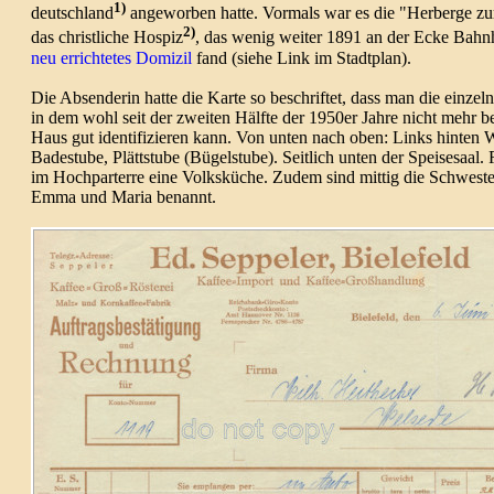
1)
deutsch­land
ange­worben hatte. Vormals war es die "Herberge zu
2)
das christ­liche Hospiz
, das wenig weiter 1891 an der Ecke Bahn­
neu errich­tetes Domizil
fand (siehe Link im Stadt­plan).
Die Absen­derin hatte die Karte so beschrif­tet, dass man die einzel­
in dem wohl seit der zweiten Hälfte der 1950er Jahre nicht mehr be
Haus gut iden­ti­fi­zieren kann. Von unten nach oben: Links hinten 
Bade­stube, Plätt­stube (Bügel­stube). Seit­lich unten der Speise­saal
im Hoch­par­terre eine Volks­küche. Zudem sind mittig die Schwes­te
Emma und Maria benannt.