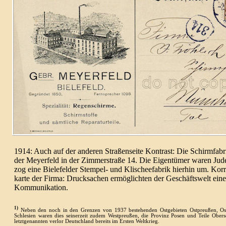
1914: Auch auf der anderen Straßen­seite Kontrast: Die Schirm­fab
der Meyer­feld in der Zimmer­straße 14. Die Eigen­tümer waren J
zog eine Biele­felder Stempel- und Klischee­fabrik hierhin um. Korr
karte der Firma: Druck­sachen ermög­lich­ten der Geschäfts­welt eine
Kommu­ni­ka­tion.
1)
Neben den noch in den Grenzen von 1937 beste­henden Ost­gebieten Ost­preußen, Ost
Schlesien waren dies seiner­zeit zudem West­preußen, die Provinz Posen und Teile Ober­s
letzt­genannten verlor Deutsch­land bereits im Ersten Welt­krieg.